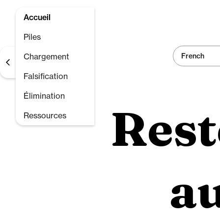
Passer
au
Accueil
contenu
Piles
principal
Chargement
French
Falsification
Élimination
Rest
Ressources
au