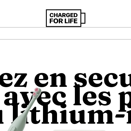
ez en secu
avec les 
 lithium-