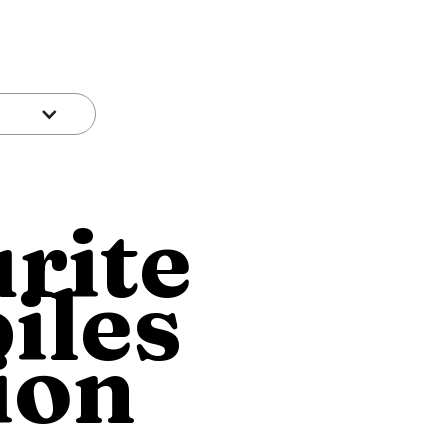
rite
piles
ion