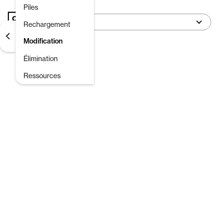
Passer
Piles
au
French
contenu
Rechargement
principal
Modification
Élimination
Ressources