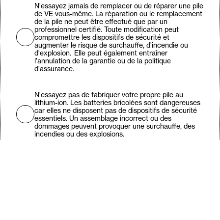
N'essayez jamais de remplacer ou de réparer une pile
de VE vous-même. La réparation ou le remplacement
de la pile ne peut être effectué que par un
professionnel certifié. Toute modification peut
compromettre les dispositifs de sécurité et
augmenter le risque de surchauffe, d'incendie ou
d'explosion. Elle peut également entraîner
l'annulation de la garantie ou de la politique
d'assurance.
N'essayez pas de fabriquer votre propre pile au
lithium-ion. Les batteries bricolées sont dangereuses
car elles ne disposent pas de dispositifs de sécurité
essentiels. Un assemblage incorrect ou des
dommages peuvent provoquer une surchauffe, des
incendies ou des explosions.
Utilisez les piles lithium-ion d'origine fournies avec
votre produit. Contactez le fabricant d'origine si vous
avez besoin de piles de remplacement. Si vous ne
pouvez pas contacter le fabricant d'origine,
contactez le revendeur du produit.